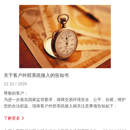
关于客户外部系统接入的告知书
12.31 / 2025
尊敬的客户：
为进一步落实国家监管要求，保障交易环境安全、公平、合规，维护
您的合法权益，现将客户外部系统接入相关注意事项告知如下：
一、如实登记外接信息
了解更多
如您使用外部软件接入我司交易系统，请确保向所在分支机构如实提
供软件名称、接入方式、是否涉及分账户、子账户及程序化交易等相