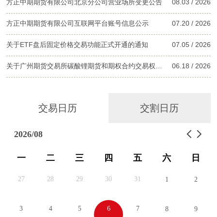
方正中期期货有限公司北京分公司营业场所变更公告
08.03 / 2026
关信息，并配合完成信息登记与更新。
二、配合开展客户身份核实
方正中期期货有限公司互联网平台账号信息公示
07.20 / 2026
根据管理要求，我司可能在客户接入环节或后续服务过程中，通过电
话回访等方式对您的身份信息、资金来源及实际控制关系等信息进行
关于ETF盘后固定价格交易功能正式开通的通知
07.05 / 2026
核实，请您予以配合。
三、定期开展交易行为自查
关于广州期货交易所碳酸锂期货和期权合约交易权限管理相关事项的通知
06.18 / 2026
请您定期关注自身账户交易情况，如发现任何异常或疑似非本人操作
的交易，请及时联系我司或分支机构核查。
关于2026年端午节假期休市的提示
06.16 / 2026
四、风险提示
客户外部系统接入并将分账户、子账户提供给不同主体使用的行为，
交易日历
交割日历
关于对二甲苯、瓶片、短纤期货及期权、 精对苯二甲酸期权合约交易权限管理相关事项的通知
05.15 / 2026
涉嫌违反《期货和衍生品法》第十八条期货交易实行账户实名制规
定，还可能构成刑事犯罪，通过分账户、子账户发生的全部交易金额
方正中期期货有限公司关于终止上海南洋泾路营业部的公告
04.29 / 2026
可能被认定为非法金融活动金额，相关收入可能将被认定为非法所得
2026/08
予以没收。
关于2026年劳动节假期休市的提示
04.28 / 2026
根据《刑法》第二百二十五条规定，有上述行为的，可能会被判处五
一
二
三
四
五
六
日
年以下有期徒刑或者拘役，并处或单处违法所得一倍以上五倍以下罚
方正中期期货有限公司北京石景山分公司营业场所变更公告
04.27 / 2026
金；情节特别严重的，处五年以上有期徒刑，并处违法所得一倍以上
27
28
29
30
31
1
2
五倍以下罚金或者没收财产。
关于上海国际能源中心20号胶、国际铜期权交易权限有关事项的通知
04.17 / 2026
请勿转让、出借或借用外部系统，或者擅自允许第三方系统接入；不
利用外部系统从事操纵市场、代客理财、场外配资、出借账户、规避
3
4
5
6
7
8
9
账户实名制、变相居间、非法经营期货业务等违法违规行为。如发现